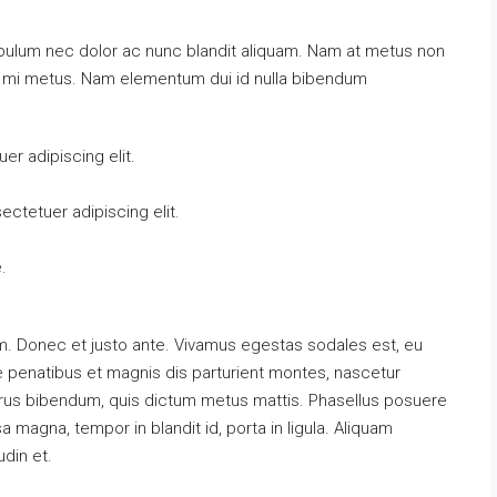
tibulum nec dolor ac nunc blandit aliquam. Nam at metus non
at mi metus. Nam elementum dui id nulla bibendum
r adipiscing elit.
ctetuer adipiscing elit.
.
m. Donec et justo ante. Vivamus egestas sodales est, eu
penatibus et magnis dis parturient montes, nascetur
s purus bibendum, quis dictum metus mattis. Phasellus posuere
a magna, tempor in blandit id, porta in ligula. Aliquam
udin et.