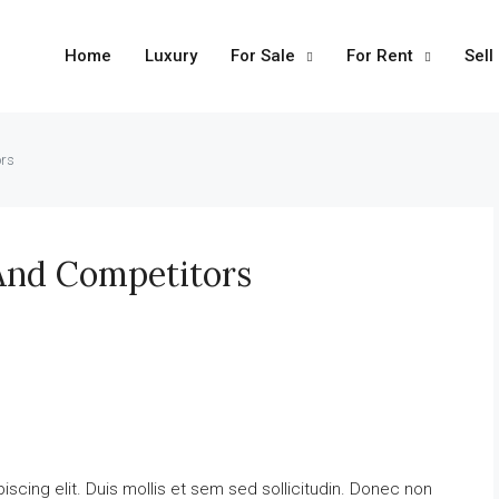
Home
Luxury
For Sale
For Rent
Sell
ors
 And Competitors
scing elit. Duis mollis et sem sed sollicitudin. Donec non