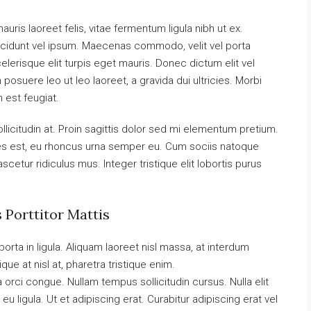
uris laoreet felis, vitae fermentum ligula nibh ut ex.
ncidunt vel ipsum. Maecenas commodo, velit vel porta
erisque elit turpis eget mauris. Donec dictum elit vel
 posuere leo ut leo laoreet, a gravida dui ultricies. Morbi
m est feugiat.
llicitudin at. Proin sagittis dolor sed mi elementum pretium.
es est, eu rhoncus urna semper eu. Cum sociis natoque
cetur ridiculus mus. Integer tristique elit lobortis purus
 Porttitor Mattis
orta in ligula. Aliquam laoreet nisl massa, at interdum
tique at nisl at, pharetra tristique enim.
da orci congue. Nullam tempus sollicitudin cursus. Nulla elit
eu ligula. Ut et adipiscing erat. Curabitur adipiscing erat vel