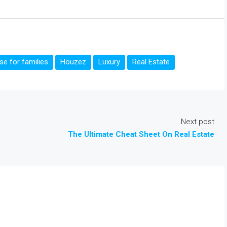
e for families
Houzez
Luxury
Real Estate
Next post
The Ultimate Cheat Sheet On Real Estate