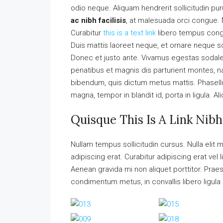
odio neque. Aliquam hendrerit sollicitudin p
ac nibh facilisis
, at malesuada orci congue. N
Curabitur
this is a text link
libero tempus con
Duis mattis laoreet neque, et ornare neque so
Donec et justo ante. Vivamus egestas sodal
penatibus et magnis dis parturient montes, nas
bibendum, quis dictum metus mattis. Phasellu
magna, tempor in blandit id, porta in ligula. A
Quisque This Is A Link Nibh
Nullam tempus sollicitudin cursus. Nulla elit m
adipiscing erat. Curabitur adipiscing erat v
Aenean gravida mi non aliquet porttitor. Praes
condimentum metus, in convallis libero ligula 