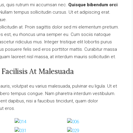
urus, quis rutrum mi accumsan nec.
Quisque bibendum orci
ullam tempus sollicitudin cursus. Ut et adipiscing erat.
gue.
llicitudin at. Proin sagittis dolor sed mi elementum pretium.
es est, eu rhoncus urna semper eu. Cum sociis natoque
cetur ridiculus mus. Integer tristique elit lobortis purus
s posuere felis sed eros porttitor mattis. Curabitur massa
liquam laoreet nisl massa, at interdum mauris sollicitudin et.
 Facilisis At Malesuada
auris, volutpat eu varius malesuada, pulvinar eu ligula. Ut et
el libero tempus congue. Nam pharetra interdum vestibulum.
ent dapibus, nisi a faucibus tincidunt, quam dolor
ut eros.