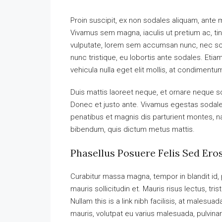
Proin suscipit, ex non sodales aliquam, ante ma
Vivamus sem magna, iaculis ut pretium ac, ti
vulputate, lorem sem accumsan nunc, nec scel
nunc tristique, eu lobortis ante sodales. Etiam
vehicula nulla eget elit mollis, at condimentu
Duis mattis laoreet neque, et ornare neque so
Donec et justo ante. Vivamus egestas sodal
penatibus et magnis dis parturient montes, nas
bibendum, quis dictum metus mattis.
Phasellus Posuere Felis Sed Eros
Curabitur massa magna, tempor in blandit id, p
mauris sollicitudin et. Mauris risus lectus, tris
Nullam this is a link nibh facilisis, at malesua
mauris, volutpat eu varius malesuada, pulvinar 